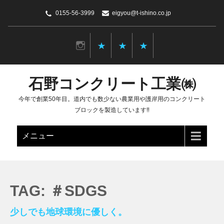
0155-56-3999
eigyou@t-ishino.co.jp
石野コンクリート工業㈱
今年で創業50年目。道内でも数少ない農業用や護岸用のコンクリート
ブロックを製造しています‼
メニュー
TAG: ＃SDGS
少しでも地球環境に優しく。