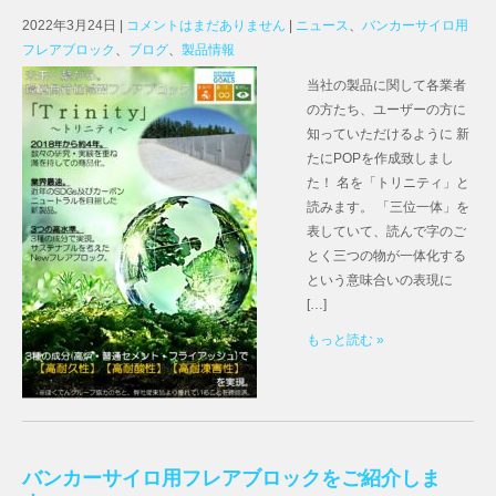
2022年3月24日
|
コメントはまだありません
|
ニュース
、
バンカーサイロ用
フレアブロック
、
ブログ
、
製品情報
当社の製品に関して各業者
の方たち、ユーザーの方に
知っていただけるように 新
たにPOPを作成致しまし
た！ 名を「トリニティ」と
読みます。 「三位一体」を
表していて、読んで字のご
とく三つの物が一体化する
という意味合いの表現に
[…]
もっと読む »
バンカーサイロ用フレアブロックをご紹介しま