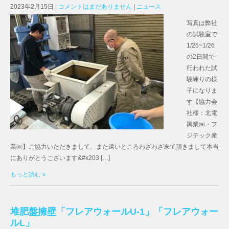
2023年2月15日
|
コメントはまだありません
|
ニュース
写真は弊社
の試験室で
1/25~1/26
の2日間で
行われた試
験練りの様
子になりま
す【協力会
社様：北電
興業㈱・フ
ジテック産
業㈱】ご協力いただきまして、また遠いところわざわざ来て頂きまして本当
にありがとうございます&#x203 […]
もっと読む »
堆肥盤擁壁「フレアウォールU-1」「フレアウォー
ルL」