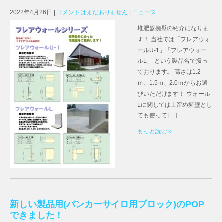
2022年4月26日
|
コメントはまだありません
|
ニュース
堆肥盤擁壁の紹介になりま
す！ 当社では「フレアウォ
ールU-1」「フレアウォー
ルL」 という製品名で扱っ
ております。 高さは1.2
ｍ、1.5ｍ、2.0ｍからお選
びいただけます！ ウォール
Lに関しては土留め擁壁とし
ても使って […]
もっと読む »
新しい製品用(バンカーサイロ用ブロック)のPOP
できました！