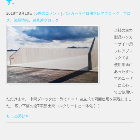
す。
2018年8月10日
|
6件のコメント
|
バンカーサイロ用フレアブロック
、
ブロ
グ
、
製品情報
、
農業用ブロック
当社の主力
製品バンカ
ーサイロ用
フレアブロ
ックです。
使用用途に
あったすべ
てのユーザ
ーに安心し
てご使用い
ただけます。 中間ブロックは一列でＯＫ！ 自立式で両面使用を実現しまし
た。 広い下幅の逆T字型 土間コンクリートと一体化 […]
もっと読む »