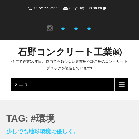
0155-56-3999
eigyou@t-ishino.co.jp
石野コンクリート工業㈱
今年で創業50年目。道内でも数少ない農業用や護岸用のコンクリート
ブロックを製造しています‼
メニュー
TAG: #環境
少しでも地球環境に優しく。