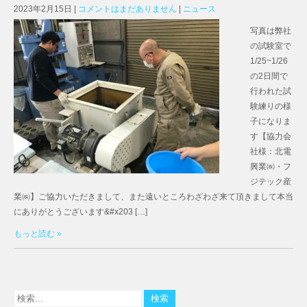
2023年2月15日
|
コメントはまだありません
|
ニュース
写真は弊社
の試験室で
1/25~1/26
の2日間で
行われた試
験練りの様
子になりま
す【協力会
社様：北電
興業㈱・フ
ジテック産
業㈱】ご協力いただきまして、また遠いところわざわざ来て頂きまして本当
にありがとうございます&#x203 […]
もっと読む »